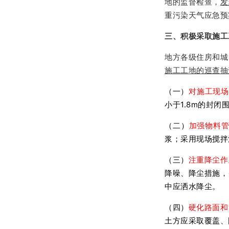
地的监督检查，
发
重污染天气应急预
三、积极采取施工
地方各级住房和城
施工工地的巡查抽
（一）
对施工现场
小于1.8m的封
（二）
加强物料
浆；采用现场搅拌
（三）
注重降尘作
降噪、降尘措施，
中应洒水降尘。
（四）
硬化路面和
土方应采取覆盖、