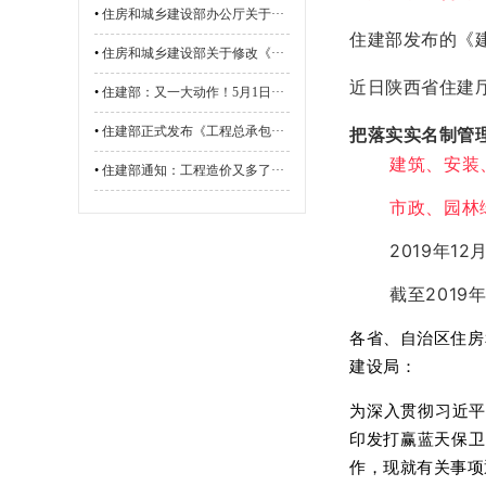
•
住房和城乡建设部办公厅关于···
住建部发布的《
•
住房和城乡建设部关于修改《···
近日陕西省住建
•
住建部：又一大动作！5月1日···
•
住建部正式发布《工程总承包···
把落实实名制管
建筑、安装
•
住建部通知：工程造价又多了···
市政、园林
2019年1
截至2019
各省、自治区住房
建设局：
为深入贯彻习近平
印发打赢蓝天保卫
作，现就有关事项