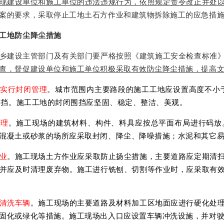
现建设单位和施工单位的违法违规行为，依照规定责令改正并处
案的要求，采取停止工地土石方作业和建筑物拆除施工的应急措
工地防尘降尘措施
乡建设主管部门及有关部门要严格按照《建筑施工安全检查标准
查，督促建设单位和施工单位积极采取有效防尘降尘措施，提高
实行封闭管理
。城市范围内主要路段的施工工地应设置高度不小于
闭围挡。施工工地的封闭围挡应坚固、稳定、整洁、美观。
管理
。施工现场的建筑材料、构件、料具应按总平面布局进行码放
混凝土或砂浆的场所应采取封闭、降尘、降噪措施；水泥和其它
业
。施工现场土方作业应采取防止扬尘措施，主要道路应定期清
并应及时清理废弃物。施工进行铣刨、切割等作业时，应采取有
清洗车辆
。施工现场的主要道路及材料加工区地面应进行硬化处
固化或绿化等措施。施工现场出入口应设置车辆冲洗设施，并对