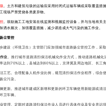
圾
。土方和建筑垃圾的运输应采用封闭式运输车辆或采取覆盖措
工现场严禁焚烧各类废弃物。
控
。鼓励施工工地安装在线监测和视频监控设备，并与当地有关
加洒水频次，加强覆盖措施，减少易造成大气污染的施工作业。
扬尘管控
乡建设（环境卫生）主管部门应加强城市道路扬尘管控工作，采
作业
。推行城市道路清扫保洁机械化作业方式，推动道路机械化清
率达到70%以上，县城达到60%以上，京津冀及周边地区、长三
洁工艺。合理配备人机作业比例，规范清扫保洁作业程序，综合
扬尘污染。
辆更新。推进城市建成区新增和更新的环卫车辆使用新能源或清洁
环卫车辆。
业管理。定期对道路清扫保洁作业人员进行具体作业及安全意识