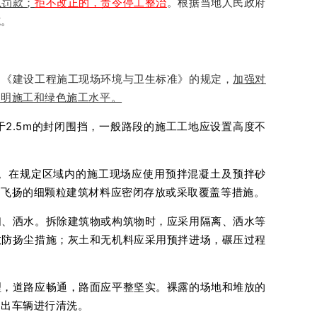
以罚款；
拒不改正的，责令停工整治
。根据当地人民政府
施。
》《建设工程施工现场环境与卫生标准》的规定，
加强对
文明施工和绿色施工水平。
2.5m的封闭围挡，一般路段的施工工地应设置高度不
。在规定区域内的施工现场应使用预拌混凝土及预拌砂
易飞扬的细颗粒建筑材料应密闭存放或采取覆盖等措施。
扫、洒水。拆除建筑物或构筑物时，应采用隔离、洒水等
效防扬尘措施；灰土和无机料应采用预拌进场，碾压过程
理，道路应畅通，路面应平整坚实。裸露的场地和堆放的
驶出车辆进行清洗。