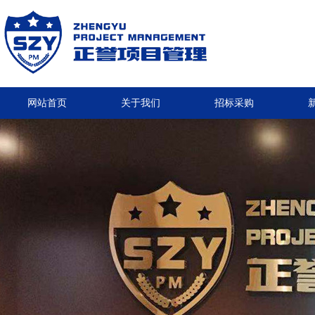
网站首页
关于我们
招标采购