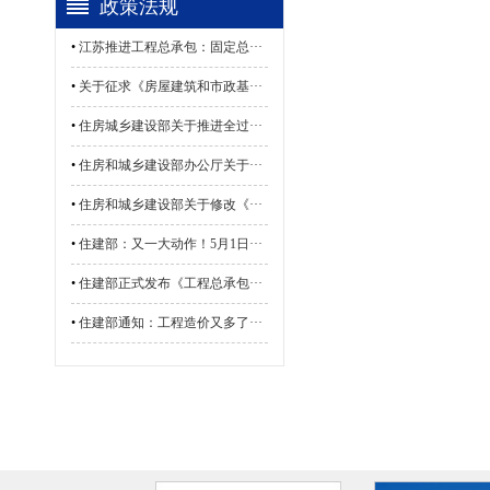
政策法规
•
江苏推进工程总承包：固定总···
•
关于征求《房屋建筑和市政基···
•
住房城乡建设部关于推进全过···
•
住房和城乡建设部办公厅关于···
•
住房和城乡建设部关于修改《···
•
住建部：又一大动作！5月1日···
•
住建部正式发布《工程总承包···
•
住建部通知：工程造价又多了···