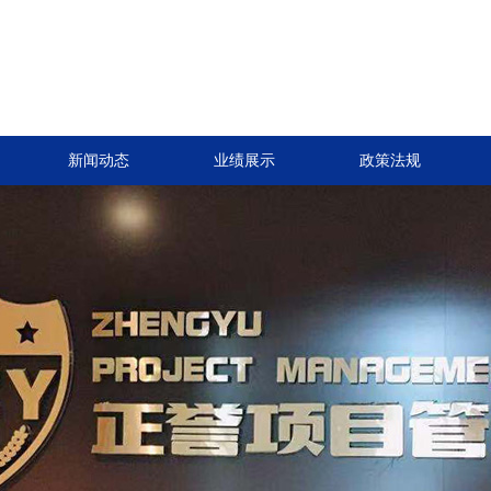
新闻动态
业绩展示
政策法规