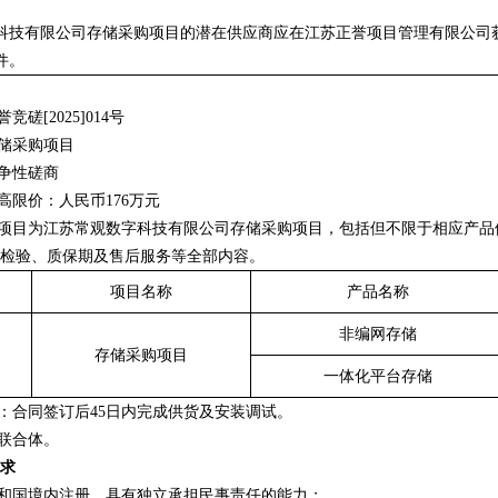
科技有限公司存储采购项目的潜在供应商应在江苏正誉项目管理有限公司
件。
誉竞磋
[2025]014号
储采购项目
竞争性磋商
高限价：人民币176万元
本项目为江苏常观数字科技有限公司
存储采购项目
，包括但不限于相应产品
检验、质保期及售后服务等全部内容。
项目名称
产品名称
非编网存储
存储采购项目
一体化平台存储
：
合同签订后
45
日内完成供货及安装调试。
联合体。
求
共和国境内注册，具有独立承担民事责任的能力；