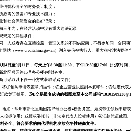
商业信誉和健全的财务会计制度；
同所必需的设备和专业技术能力；
税收和社会保障资金的良好记录；
动前三年内，在经营活动中没有重大违法记录；
法规规定的其他条件；
为同一人或者存在直接控股、管理关系的不同供应商，不得参加同一合同项
国”网站（www.creditchina.gov.cn）列入失信被执行人、重大税收
9
月
4
日至
9
月
11
日，
每天上午
8:30至11:30
，
下午
13:30至17:00（北京
市新北区顺园路15号办公楼4楼财务室。
应商可采取以下任一种方式获取采购文件）
：将①领购申请表盖章扫描件；②企业营业执照副本复印件；③法定代表
汇款凭证截图、
⑤E交易报名成功的截图发至本公司邮箱“18101509230@163
：地点：常州市新北区顺园路15号办公楼4楼财务室。须携带①领购申请
人投标使用）或授权委托书（非法定代表人投标使用）④汇款凭证截图、
料齐全、符合要求的由代理机构发放竞争性磋商文件。
伍佰元整。磋商文件售后一概不退。供应商递交的响应文件概不退还。一