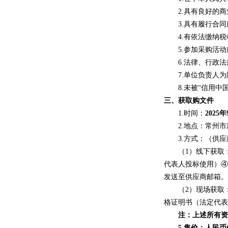
2.具有良好的
3.具有履行合
4.有依法缴纳
5.参加采购活
6.法律、行政
7.单位负责人
8.未被“信用中
三、获取购文件
1.时间：
202
5年
2.地点：常州
3.方式：（供
（
1）线下获取
代表人投标使用）④
发送至供应商邮箱。
（
2）现场获取
格证明书（法定代表
注：上述所有资
5.
售价：
人民币