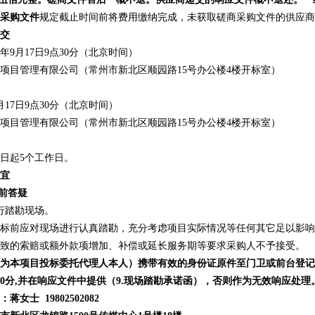
采购文件
规定截止时间前将费用缴纳完成，未获取磋商采购文件的供应商
交
5年
9
月
17
日
9
点
3
0分（北京时间）
项目管理有限公司（常州市新北区顺园路
15号办公楼4楼开标室）
月
17
日
9
点
3
0分（北京时间）
项目管理有限公司（常州市新北区顺园路
15号办公楼4楼开标室）
日起
5个工作日
。
宜
标前答疑
行踏勘现场。
标前应对现场进行认真踏勘，充分考虑项目实际情况等任何其它足以影响
致的索赔或额外款项增加、补偿或延长服务期等要求采购人不予接受。
须为本项目投标委托代理人本人）携带有效的身份证原件至门卫或前台登记
00分
,并
在响应文件中提供
（
9.
现场踏勘承诺函
）
，否则作为无效响应处理
：蒋女士
19802502082