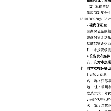
踏勘地址：常州
（
2）
标前答疑
供应商对竞争性
18101509230@163.c
2
.
磋商保证金
磋商保证金数额
磋商保证金到帐
磋商保证金交纳
注：
未按要求提
4.公告发布媒
八、凡对本次采
七、对本次招标提出
1.采购人信息
名
称：江苏
地
址：
常州
联系方式：
蒋女
2.采购代理机
名
称：江苏