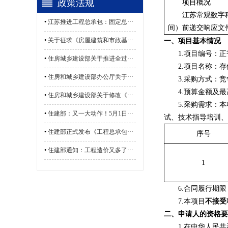
政策法规
项目概况
江苏常观数字
•
江苏推进工程总承包：固定总···
间）前递交响应文
•
关于征求《房屋建筑和市政基···
一、项目基本情况
1.项目编号：
正
•
住房城乡建设部关于推进全过···
2.项目名称：
存
•
住房和城乡建设部办公厅关于···
3.采购方式：
4.预算金额及最
•
住房和城乡建设部关于修改《···
5.采购需求：
•
住建部：又一大动作！5月1日···
试、技术指导培训、
•
住建部正式发布《工程总承包···
序号
•
住建部通知：工程造价又多了···
1
6.合同履行期限
7.本项目
不接受
二、申请人的资格要
1.在中华人民