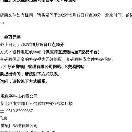
市新北区龙锦路
1590号传媒中心1号楼18楼
磋商文件如有疑问，请将疑问于
2025年
9
月
12
日
17点00分（北京时间）
om
：
叁万元整
截止日期：
2025年
9
月
16
日
17
点
00分
方式：银行电汇或转帐
（供应商直接缴纳至
E交易平台）
。
交磋商保证金的将被视为无效响应，其磋商响应文件将被拒绝。
体：江苏正誉项目管理有限公司网站、E交易网站
购提出询问，请按以下方式联系。
询问，请按以下方式联系。
常观数字科技有限公司
市新北区龙锦路
1590号传媒中心1号楼18楼
士
0519-82000687
构信息
正誉项目管理有限公司